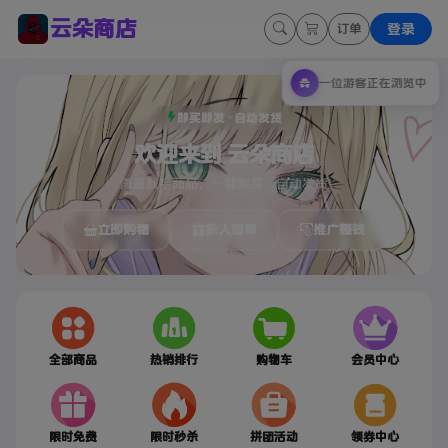
云朵商店
登录
订单
一位游客正在浏览中
即买即发 · 自动发货
欢迎来到 云朵商店
海量数字商品，一键购买，自动发货
立即购物
新人首单
推广赚钱
全部商品
热销排行
购物车
会员中心
限时免费
限时秒杀
拼团活动
领券中心