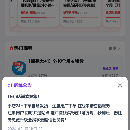
】6-7
【Google】7天新号/
【美区ID】【半年/带
【‌伯利兹‌+501】
随机IP/质保24小时⭐
密保/没开IC/带火煎】
个月【7位短号】
推荐
¥16.88
¥19.99
¥28.88
9
¥19.60
¥26.80
¥37.90
已抢 73 / 100
已抢 32 / 100
已抢 90 / 100
热门推荐
更多
【加拿大+1】9-10个月🔥特价
热销
¥42.89
已售 2730
库存 4597
系统公告
最新上架
TG小店铺欢迎您！
更多
小店24H下单自动发货，注册用户下单 在线申请售后服务
XHS纯关键词搜索
注册用户 限时开通站点 推广赚钱满5元即可提现，秒到账，做任
¥20.48
/份
务免费升级会员享受超低会员价！
已售 1421
无限库存
2026-05-15 11:27:23