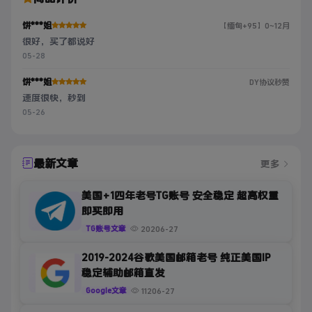
饼***姐
【缅甸+95】0~12月
很好，买了都说好
05-28
饼***姐
DY协议秒赞
速度很快，秒到
05-26
最新文章
更多
美国+1四年老号TG账号 安全稳定 超高权重
即买即用
202
06-27
TG账号文章
2019-2024谷歌美国邮箱老号 纯正美国IP
稳定辅助邮箱直发
112
06-27
Google文章