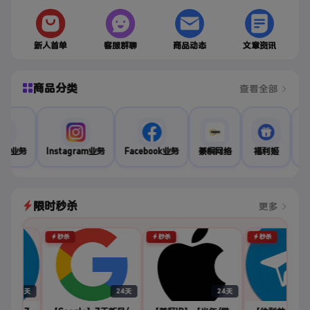
新人首单
客服群聊
商品动态
文章资讯
商品分类
查看全部
utube业务
Instagram业务
Facebook业务
綦桐网络
福利姬
限时秒杀
更多
秒杀
秒杀
秒杀
24天
24天
24天