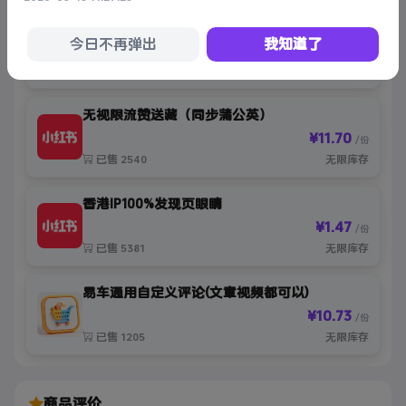
XHS“好”
今日不再弹出
我知道了
¥10.73
/份
已售 1670
无限库存
无视限流赞送藏（同步蒲公英）
¥11.70
/份
已售 2540
无限库存
香港IP100%发现页眼睛
¥1.47
/份
已售 5381
无限库存
易车通用自定义评论(文章视频都可以)
¥10.73
/份
已售 1205
无限库存
商品评价