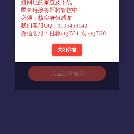
短网址的审查及下线
↓官方转换域名↓
匿名链接将严格管控中
必须：核实身份感谢
我们客服QQ：1106450142
进入url
微信客服：推荐qtgf521 或 qtgf520
关闭弹窗
返回首页
点击注册/登录