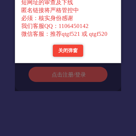
短网址的审查及下线
↓官方转换域名↓
匿名链接将严格管控中
必须：核实身份感谢
我们客服QQ：1106450142
进入url
微信客服：推荐qtgf521 或 qtgf520
关闭弹窗
返回首页
点击注册/登录