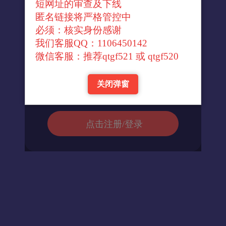
短网址的审查及下线
↓官方转换域名↓
匿名链接将严格管控中
必须：核实身份感谢
我们客服QQ：1106450142
进入url
微信客服：推荐qtgf521 或 qtgf520
关闭弹窗
返回首页
点击注册/登录