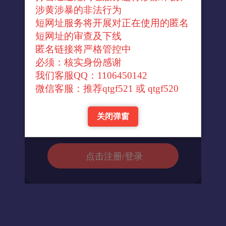
涉黄涉暴的非法行为
短网址服务将开展对正在使用的匿名
短网址的审查及下线
↓官方转换域名↓
匿名链接将严格管控中
必须：核实身份感谢
我们客服QQ：1106450142
进入url
微信客服：推荐qtgf521 或 qtgf520
关闭弹窗
返回首页
点击注册/登录