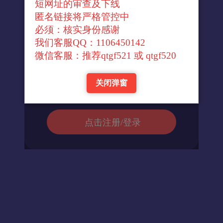
短网址的审查及下线
↓官方转换域名↓
匿名链接将严格管控中
必须：核实身份感谢
我们客服QQ：1106450142
进入url
微信客服：推荐qtgf521 或 qtgf520
关闭弹窗
返回首页
点击注册/登录