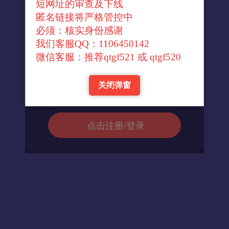
短网址的审查及下线
↓官方转换域名↓
匿名链接将严格管控中
必须：核实身份感谢
我们客服QQ：1106450142
进入url
微信客服：推荐qtgf521 或 qtgf520
关闭弹窗
返回首页
点击注册/登录