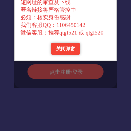
短网址的审查及下线
↓官方转换域名↓
匿名链接将严格管控中
必须：核实身份感谢
我们客服QQ：1106450142
进入url
微信客服：推荐qtgf521 或 qtgf520
关闭弹窗
返回首页
点击注册/登录