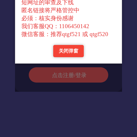
短网址的审查及下线
↓官方转换域名↓
匿名链接将严格管控中
必须：核实身份感谢
我们客服QQ：1106450142
进入url
微信客服：推荐qtgf521 或 qtgf520
关闭弹窗
返回首页
点击注册/登录