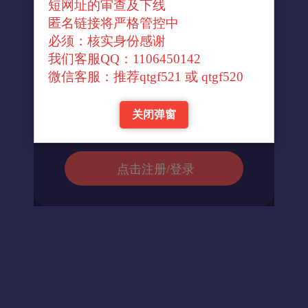
短网址的审查及下线
↓官方转换域名↓
匿名链接将严格管控中
必须：核实身份感谢
我们客服QQ：1106450142
进入url
微信客服：推荐qtgf521 或 qtgf520
关闭弹窗
返回首页
点击注册/登录