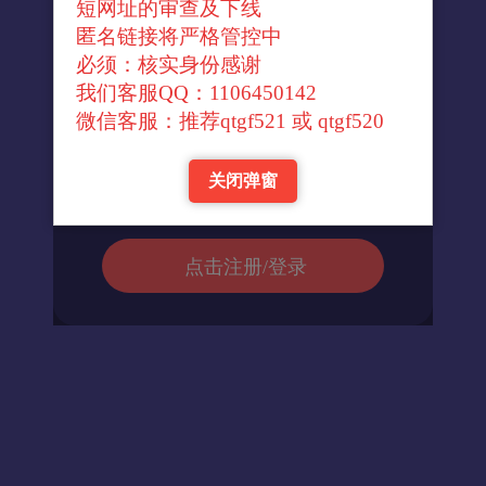
短网址的审查及下线
↓官方转换域名↓
匿名链接将严格管控中
必须：核实身份感谢
我们客服QQ：1106450142
进入url
微信客服：推荐qtgf521 或 qtgf520
关闭弹窗
返回首页
点击注册/登录