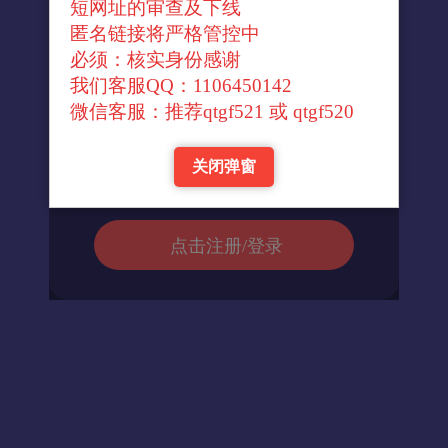
短网址的审查及下线
↓官方转换域名↓
匿名链接将严格管控中
必须：核实身份感谢
我们客服QQ：1106450142
进入url
微信客服：推荐qtgf521 或 qtgf520
关闭弹窗
返回首页
点击注册/登录