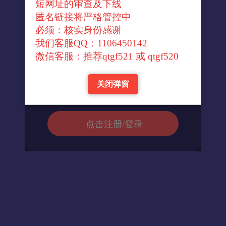
短网址的审查及下线
↓官方转换域名↓
匿名链接将严格管控中
必须：核实身份感谢
我们客服QQ：1106450142
进入url
微信客服：推荐qtgf521 或 qtgf520
关闭弹窗
返回首页
点击注册/登录